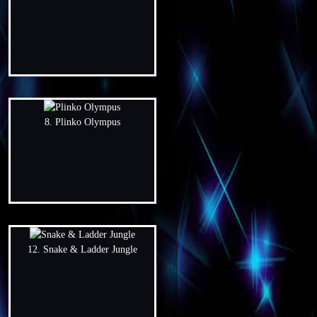
8. Plinko Olympus
12. Snake & Ladder Jungle