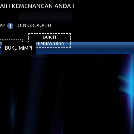
 ANDA HANYA DI URANUSTOTO.
PP
JOIN GROUP FB
BUKTI
P SLOT
PEMBAYARAN
BUKU MIMPI