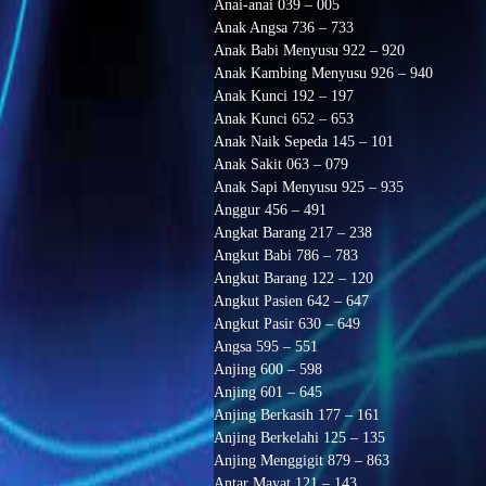
Anai-anai 039 – 005
Anak Angsa 736 – 733
Anak Babi Menyusu 922 – 920
Anak Kambing Menyusu 926 – 940
Anak Kunci 192 – 197
Anak Kunci 652 – 653
Anak Naik Sepeda 145 – 101
Anak Sakit 063 – 079
Anak Sapi Menyusu 925 – 935
Anggur 456 – 491
Angkat Barang 217 – 238
Angkut Babi 786 – 783
Angkut Barang 122 – 120
Angkut Pasien 642 – 647
Angkut Pasir 630 – 649
Angsa 595 – 551
Anjing 600 – 598
Anjing 601 – 645
Anjing Berkasih 177 – 161
Anjing Berkelahi 125 – 135
Anjing Menggigit 879 – 863
Antar Mayat 121 – 143