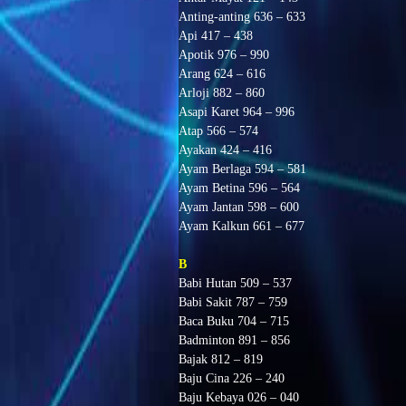
Anting-anting 636 – 633
Api 417 – 438
Apotik 976 – 990
Arang 624 – 616
Arloji 882 – 860
Asapi Karet 964 – 996
Atap 566 – 574
Ayakan 424 – 416
Ayam Berlaga 594 – 581
Ayam Betina 596 – 564
Ayam Jantan 598 – 600
Ayam Kalkun 661 – 677
B
Babi Hutan 509 – 537
Babi Sakit 787 – 759
Baca Buku 704 – 715
Badminton 891 – 856
Bajak 812 – 819
Baju Cina 226 – 240
Baju Kebaya 026 – 040